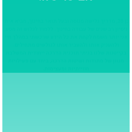
בן 35, מדריך גלישה מנוסה ובעל תואר בחינוך, מביא איתי
ניסיון רב שנים של עבודה בחינוך. ללמוד לגלוש זה מסע,
אני יותר משמח לקחת את כל הידע שרכשתי במהלך חיי
ולהעניק אותו ולהעביר אותו לגולשים מתחילים.
בקייטנות שלנו בניתי תוכנית הדרכה ייחודית המשלבת
מגוון של מתודות ושיטות הדרכה, ביחד עם פעילויות
חווייתיות ומעצימות.