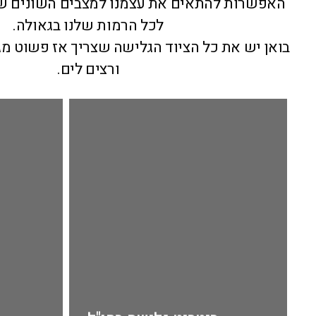
ומפגשי הקהילה שלנו.
חוף הדולפינריום (אביב) ובמקום יש לוקרים,
מקלחת חמה, פינת קפה ועוד
ה Van
לישה צריך לעקוב אחרי הגלים ולחפש את הג
המושלם, בדיוק בשביל זה הבאנו את הVan שלנו שמביא את
ת עצמנו למצבים השונים של הים ולתת מענ
לכל הרמות שלנו בגאולה.
וד הגלישה שצריך אז פשוט מגיעים לוקחים גל
ורצים לים.