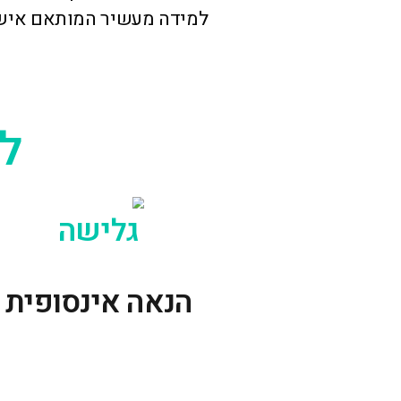
גאולה הוקמה במטרה לאפשר לכל אחת ואח
לפגוש את הים וללמוד על הגלים באופן מקצוע
בשיעורים תחוו כיף והנאה מרבית עם דגש ע
יתוח המסוגלות הפיזית והתמודדות עם אתגר
ופחדים. בגאולה תקבלו אווירה אינטימית ומר
למידה מעשיר המותאם אישית לכל תלמיד.ה
למה דוו