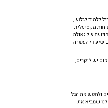
וק יכולת גופנית
פיתוח ת
ה
ה