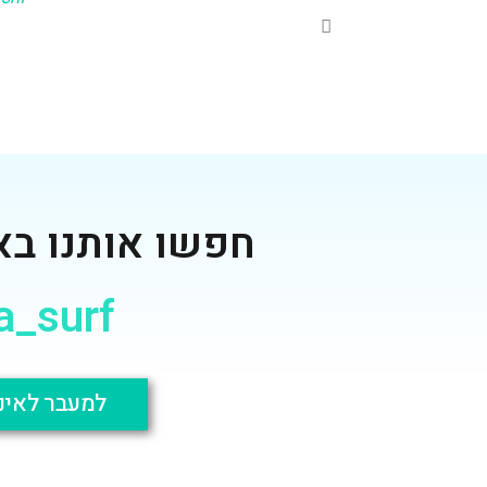
בן 34, אני מדריך גלישה מנוסה ובעל תואר בחינוך, מביא איתי
רב שנים של עבודה בחינוך. ללמוד לגלוש זה מסע, אני יותר
לקחת את כל הידע שרכשתי במהלך חיי ולהעניק אותו לכם 
המסע שלכם ללמוד לגלוש, ב"גאולה, חצר לגולשים" בניתי ת
הדרכה יחודית המשלבת מגוון של מתודות ושיטות הדרכה כד
אחד יוציא את המקסימום בכל שיעור.
אביעד פלג