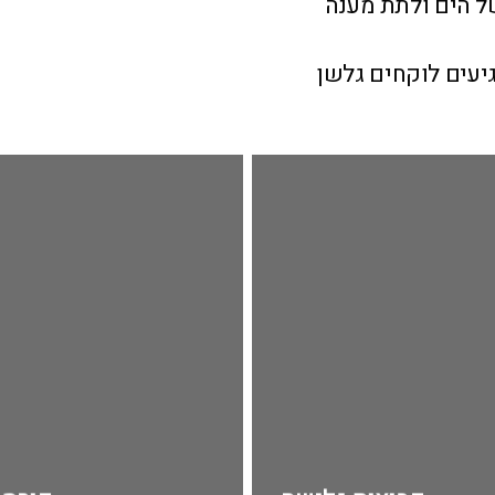
ל
ה
שן