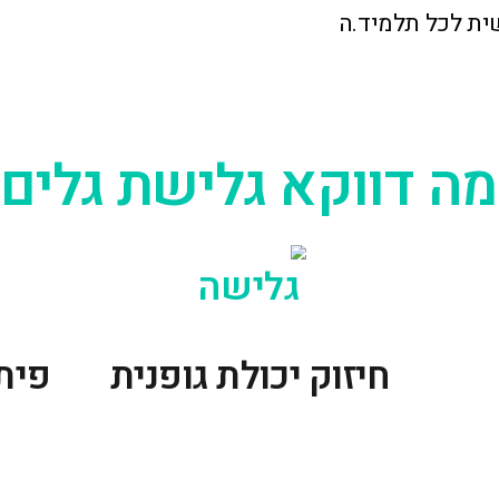
ד
י.
ל
ים
חב
קא גלישת גלים?