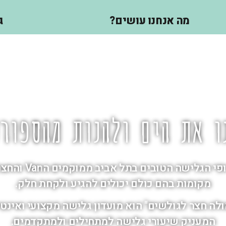
נו עושים?
גלריה
ם ולהנות מהספורט ה
 אביב ממוקמים הVan והחצר שלנו,
כולם יכולים להגיע ולקחת חלק.