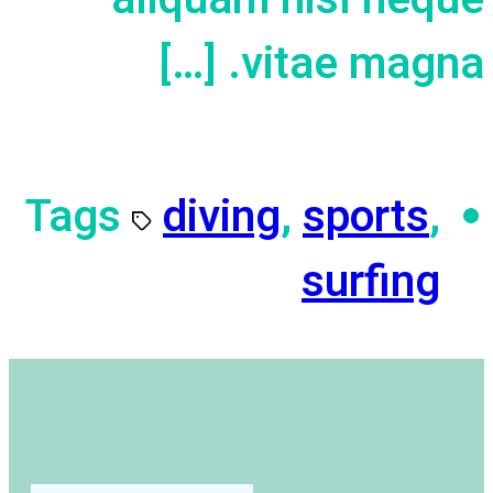
vitae magna. […]
Tags
diving
,
sports
,
surfing